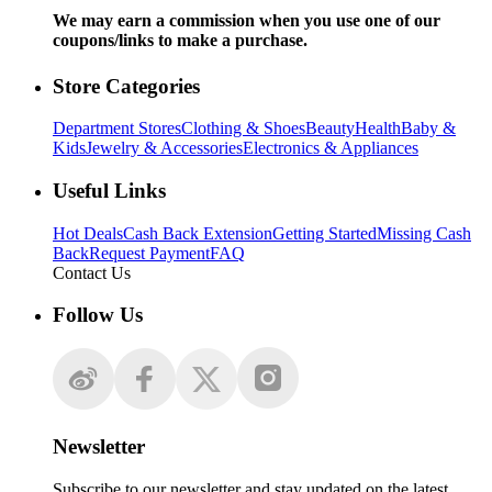
We may earn a commission when you use one of our
coupons/links to make a purchase.
Store Categories
Department Stores
Clothing & Shoes
Beauty
Health
Baby &
Kids
Jewelry & Accessories
Electronics & Appliances
Useful Links
Hot Deals
Cash Back Extension
Getting Started
Missing Cash
Back
Request Payment
FAQ
Contact Us
Follow Us
Newsletter
Subscribe to our newsletter and stay updated on the latest