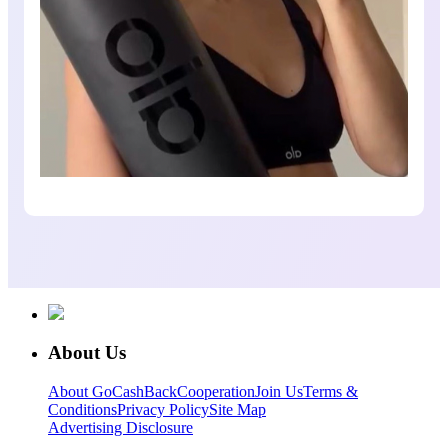
About Us
About GoCashBack
Cooperation
Join Us
Terms &
Conditions
Privacy Policy
Site Map
Advertising Disclosure